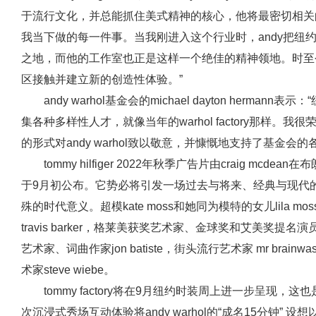
于流行文化，并总能抓住美式精神的核心，他将最密切相关
我当下做的每一件事。当我刚进入这个行业时，andy把纽
之地，而他的工作室也正是这样一个绝佳的精神领地。时至
区接触并建立新的创造性体验。”
andy warhol基金会的michael dayton her
集各种多样性人才，就像当年的warhol factory那样。我很荣幸
的形式对andy warhol致以敬意，并慷慨地支持了基金会的
tommy hilfiger 2022年秋季广告片由craig mcde
于9月初公布。它势必将引发一场过去与将来、经典与现代的文化碰
殊的时代意义。超模kate moss和她同为模特的女儿lila
travis barker，格莱美获奖艺术家、金球奖和艾美奖提名演员
艺术家、词曲作家jon batiste，街头流行艺术家 mr brain
术家steve wiebe。
tommy factory将在9月纽约时装周上进一步呈现
次沉浸式秀场互动体验将andy warhol的“成名15分钟”