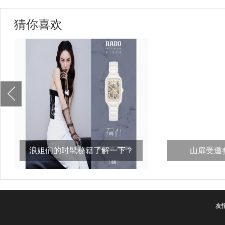
猜你喜欢
浪姐们的时髦秘籍了解一下？
山扉受邀参
比，“义
友