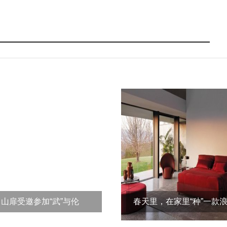
山扉受邀参加“武”与伦
春天里，在家里“种”一款
比，“义”起happy
家具