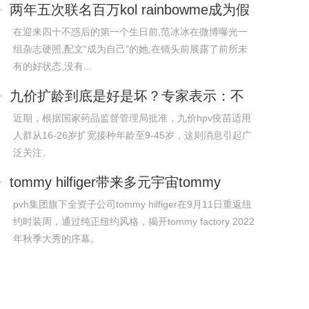
两年五次联名百万kol rainbowme成为假
发行
在迎来四十不惑后的第一个生日前,范冰冰在微博曝光一
组杂志硬照,配文“成为自己”的她,在镜头前展露了前所未
有的好状态,没有...
九价扩龄到底是好是坏？专家表示：不
必盲目
近期，根据国家药品监督管理局批准，九价hpv疫苗适用
人群从16-26岁扩宽接种年龄至9-45岁，这则消息引起广
泛关注。
tommy hilfiger带来多元宇宙tommy
factor
pvh集团旗下全资子公司tommy hilfiger在9月11日重返纽
约时装周，通过纯正纽约风格，揭开tommy factory 2022
年秋季大秀的序幕。