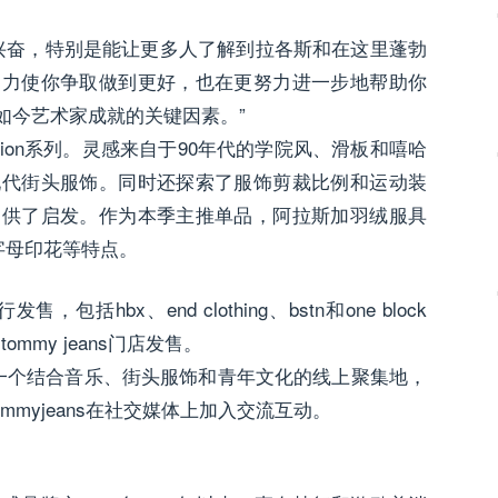
很兴奋，特别是能让更多人了解到拉各斯和在这里蓬勃
助力使你争取做到更好，也在更努力进一步地帮助你
如今艺术家成就的关键因素。”
ection系列。灵感来自于90年代的学院风、滑板和嘻哈
现代街头服饰。同时还探索了服饰剪裁比例和运动装
提供了启发。作为本季主推单品，阿拉斯加羽绒服具
m字母印花等特点。
售，包括hbx、end clothing、bstn和one block
ommy jeans门店发售。
区——一个结合音乐、街头服饰和青年文化的线上聚集地，
myjeans在社交媒体上加入交流互动。