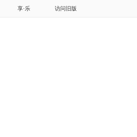
享·乐
访问旧版