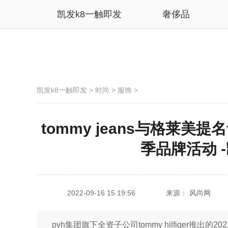
凯发k8一触即发
奢侈品
凯发k8一触即发
>
时尚
>
服饰
>
tommy jeans与格莱美提
季品牌活动 
2022-09-16 15:19:56
来源： 风尚网
pvh集团旗下全资子公司tommy hilfiger推出的2