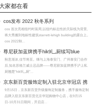
大家都在看
cos发布 2022 秋冬系列
cos 首次亮相纽约时装周,以纽约标志性的天际线为背景,
将大秀搬到地标性建筑starrett-lehigh building的露台上。
cos 2022秋...
尊尼获加蓝牌携手hik9乚厨续写blue
table
秋意渐浓,佳节将至。继与上海泰安门、广州泰安门合作
后,知名苏格兰威士忌品牌——尊尼获加蓝牌携手沪上私
厨翘楚“hik9乚厨”...
京东新百货服饰定制入驻北京华冠店 携
手报
9月15日，京东新百货升级服饰定制服务，携手服饰定制
品牌入驻京东新百货北京华冠购物中心店，在9月15
日-10月31日期间，开启店...