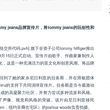
 jeans品牌宣传片，将tommy jeans的玩创性和
[纽交所代码:pvh] 旗下全资子公司tommy hilfiger推出
022年9月15日正式启动。宣传片由歌手、作曲家兼制作人
té文化，这是一种充满活力的亚文化和创意风潮。将品牌
aby）回到了她的家乡尼日利亚的拉各斯，并在滑板团体
li和dami oniru的支持下共同演绎宣传片。拉各斯是当今最激动
组成的高凝聚力社区，并努力尝试多种流派和风格。
了声像、视觉和风格的突破。该片由尼日利亚移民
harlem，纽约非裔住宅区）的joshua woods负责拍摄。