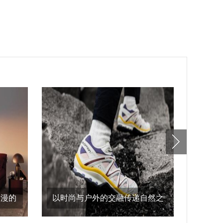
浪漫的
以时尚与户外的交融传递自然之
alaï
意，salomon