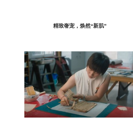
精致奢宠，焕然“新肌”