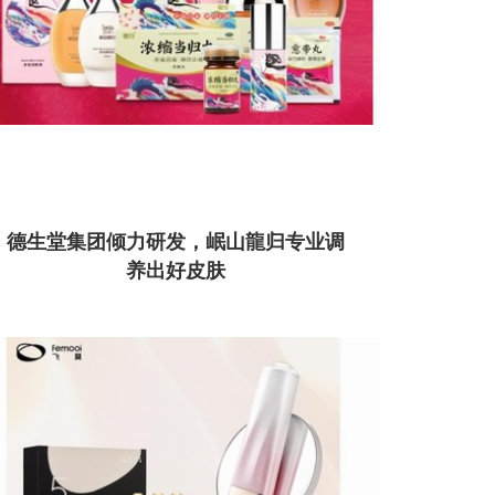
德生堂集团倾力研发，岷山龍归专业调
养出好皮肤