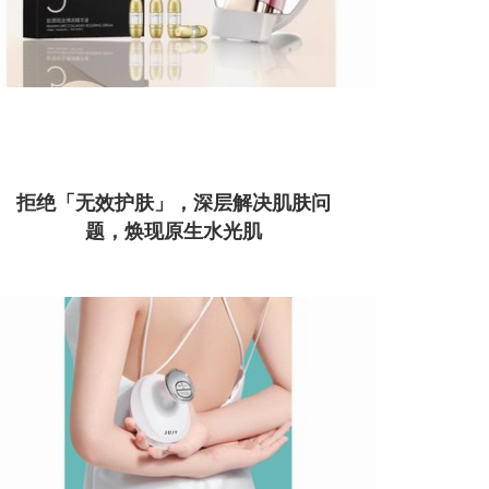
拒绝「无效护肤」，深层解决肌肤问
题，焕现原生水光肌