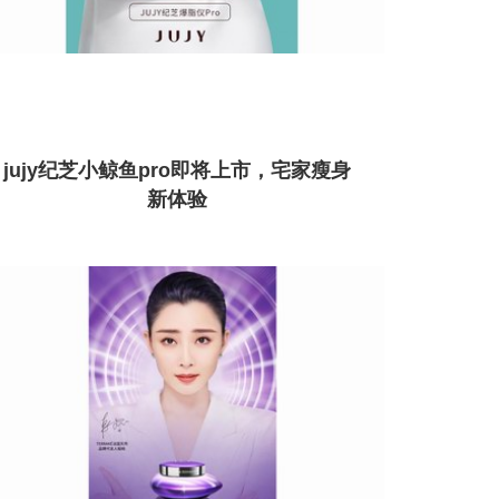
jujy纪芝小鲸鱼pro即将上市，宅家瘦身
新体验