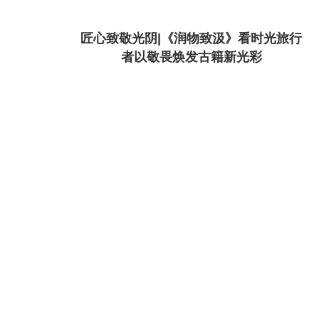
匠心致敬光阴|《润物致汲》看时光旅行
者以敬畏焕发古籍新光彩