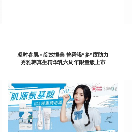
凝时参肌 • 绽放恒美 曾舜晞“参”度助力
秀雅韩真生精华乳六周年限量版上市