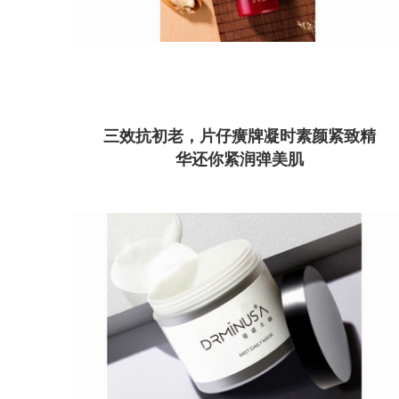
三效抗初老，片仔癀牌凝时素颜紧致精
华还你紧润弹美肌